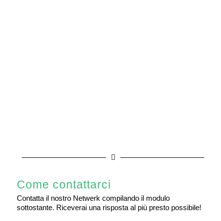
collegiale. È infine apprezzata la partecipazione
costante dei membri alle riunioni e ai workshop,
affinché il Netwerk mantenga il suo carattere
specifico.
Come contattarci
Contatta il nostro Netwerk compilando il modulo
sottostante. Riceverai una risposta al più presto possibile!